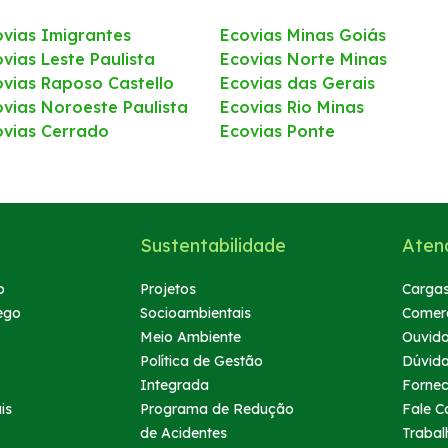
ovias Imigrantes
Ecovias Minas Goiás
vias Leste Paulista
Ecovias Norte Minas
ovias Raposo Castello
Ecovias das Gerais
ovias Noroeste Paulista
Ecovias Rio Minas
ovias Cerrado
Ecovias Ponte
Sustentabilidade
Aten
o
Projetos
Cargas
ego
Socioambientais
Comerc
Meio Ambiente
Ouvido
Política de Gestão
Dúvid
Integrada
Forne
is
Programa de Redução
Fale C
de Acidentes
Trabal