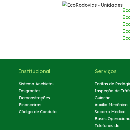
Fornecedores
Ec
Eco
Ec
Fale Conosco
Ec
Ec
Trabalhe Conosco
WhatsApp
Institucional
Serviços
Sistema Anchieta-
Tarifas de Pedági
Imigrantes
Inspeção de Tráf
Demonstrações
Guincho
Financeiras
Auxílio Mecânico
Código de Conduta
Socorro Médico
Bases Operaciona
Telefones de