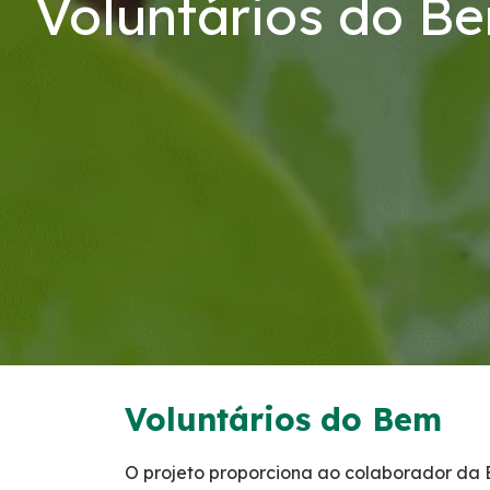
Voluntários do B
Serviços
Tarifas de Pedágio
Inspeção de Tráfego
Guincho
Auxílio Mecânico
Socorro Médico
Bases Operacionais
Voluntários do Bem
Telefones de Emergência
O projeto proporciona ao colaborador da 