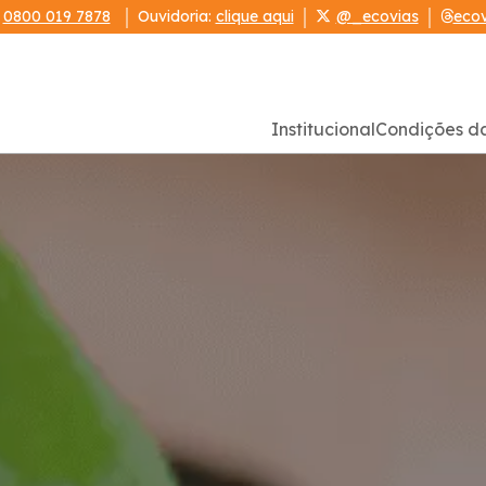
:
0800 019 7878
Ouvidoria:
clique aqui
@_ecovias
ecov
Institucional
Condições d