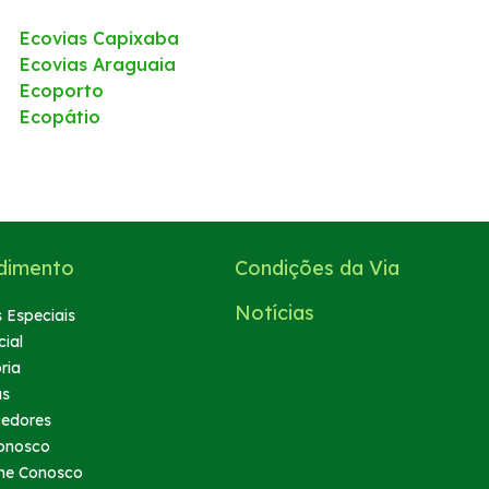
Ecovias Capixaba
Ecovias Araguaia
Ecoporto
Ecopátio
dimento
Condições da Via
Notícias
 Especiais
ial
ria
as
cedores
onosco
he Conosco