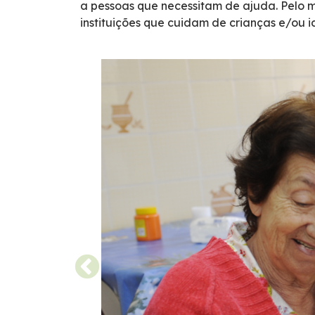
a pessoas que necessitam de ajuda. Pelo 
Cargas Especiais
instituições que cuidam de crianças e/ou i
Faixa de Domínio
Links Úteis
Carta ao Usuário
Notícias
Sustentabilidade
Projetos Socioambientais
Meio Ambiente