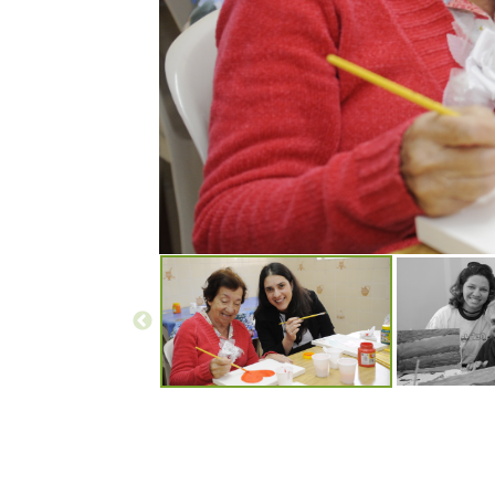
Política de Gestão Integrada
Programa de Redução de Acidentes
EIA-RIMA Nova Ligação
Atendimento
Cargas Especiais
Comercial
Ouvidoria
Dúvidas