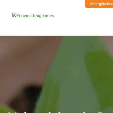
Emergências
Institucional
Sistema Anchieta-Imigrantes
Demonstrações Financeiras
Código de Conduta
Condições da Via