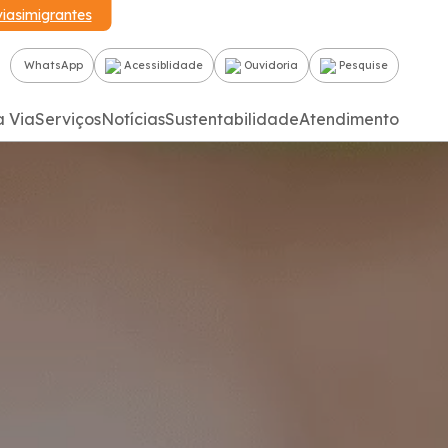
iasimigrantes
WhatsApp
Acessiblidade
Ouvidoria
Pesquise
a Via
Serviços
Notícias
Sustentabilidade
Atendimento