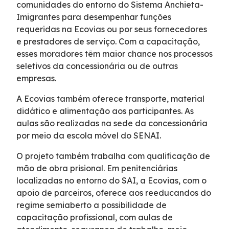
comunidades do entorno do Sistema Anchieta-
Faixa de Domínio
Imigrantes para desempenhar funções
requeridas na Ecovias ou por seus fornecedores
e prestadores de serviço. Com a capacitação,
Links Úteis
esses moradores têm maior chance nos processos
seletivos da concessionária ou de outras
Carta ao Usuário
empresas.
A Ecovias também oferece transporte, material
Notícias
didático e alimentação aos participantes. As
aulas são realizadas na sede da concessionária
Sustentabilidade
por meio da escola móvel do SENAI.
O projeto também trabalha com qualificação de
Projetos Socioambientais
mão de obra prisional. Em penitenciárias
localizadas no entorno do SAI, a Ecovias, com o
Meio Ambiente
apoio de parceiros, oferece aos reeducandos do
regime semiaberto a possibilidade de
capacitação profissional, com aulas de
Política de Gestão Integrada