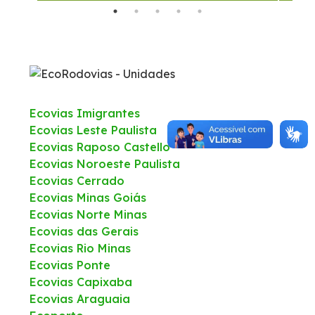
Fale Conosco
Trabalhe Conosco
WhatsApp
Ecovias Imigrantes
Ecovias Leste Paulista
Ecovias Raposo Castello
Ecovias Noroeste Paulista
Ecovias Cerrado
Ecovias Minas Goiás
Ecovias Norte Minas
Ecovias das Gerais
Ecovias Rio Minas
Ecovias Ponte
Ecovias Capixaba
Ecovias Araguaia