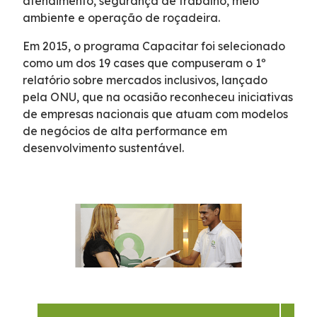
atendimento, segurança de trabalho, meio
ambiente e operação de roçadeira.
Programa de Redução de Acidentes
Em 2015, o programa Capacitar foi selecionado
como um dos 19 cases que compuseram o 1º
EIA-RIMA Nova Ligação
relatório sobre mercados inclusivos, lançado
pela ONU, que na ocasião reconheceu iniciativas
Atendimento
de empresas nacionais que atuam com modelos
de negócios de alta performance em
Cargas Especiais
desenvolvimento sustentável.
Comercial
Ouvidoria
Dúvidas
Fornecedores