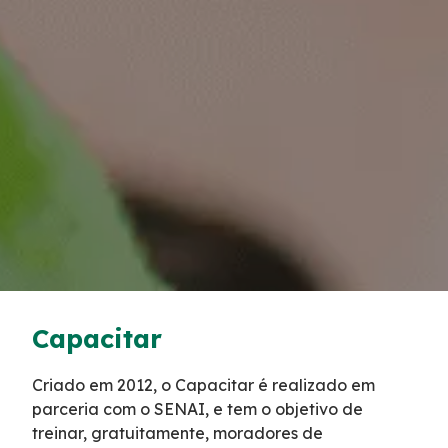
Tarifas de Pedágio
Inspeção de Tráfego
Guincho
Auxílio Mecânico
Socorro Médico
Bases Operacionais
Capacitar
Telefones de Emergência
Criado em 2012, o Capacitar é realizado em
parceria com o SENAI, e tem o objetivo de
Cargas Especiais
treinar, gratuitamente, moradores de