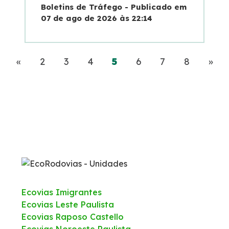
Boletins de Tráfego - Publicado em
07 de ago de 2026 às 22:14
Anterior
(current)
Pró
«
2
3
4
5
6
7
8
»
Ecovias Imigrantes
Ecovias Leste Paulista
Ecovias Raposo Castello
Ecovias Noroeste Paulista