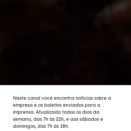
Tarifas de Pedágio
Inspeção de Tráfego
Guincho
Auxílio Mecânico
Socorro Médico
Bases Operacionais
Neste canal você encontra notícias sobre a
empresa e os boletins enviados para a
Telefones de Emergência
imprensa. Atualizado todos os dias da
semana, das 7h às 22h, e aos sábados e
Cargas Especiais
domingos, das 7h às 18h.