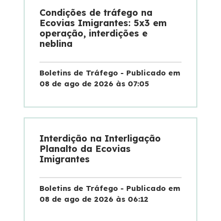
Condições de tráfego na
Programa de Redução de Acidentes
Ecovias Imigrantes: 5x3 em
operação, interdições e
neblina
EIA-RIMA Nova Ligação
Boletins de Tráfego - Publicado em
Atendimento
08 de ago de 2026 às 07:05
Cargas Especiais
Comercial
Interdição na Interligação
Planalto da Ecovias
Imigrantes
Ouvidoria
Dúvidas
Boletins de Tráfego - Publicado em
08 de ago de 2026 às 06:12
Fornecedores