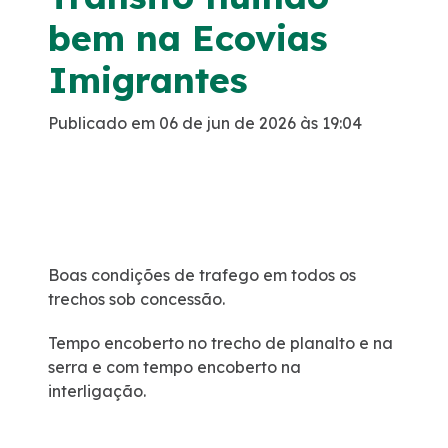
bem na Ecovias
Programa de Redução de Acidentes
Imigrantes
EIA-RIMA Nova Ligação
Publicado em 06 de jun de 2026 às 19:04
Atendimento
Cargas Especiais
Comercial
Boas condições de trafego em todos os
trechos sob concessão.
Ouvidoria
Tempo encoberto no trecho de planalto e na
serra e com tempo encoberto na
Dúvidas
interligação.
Fornecedores