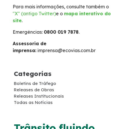
Para mais informações, consulte também o
Faixa de Domínio
"X" (antigo Twitter)
e o
mapa interativo do
site
.
Links Úteis
Emergências:
0800 019 7878
.
Carta ao Usuário
Assessoria de
imprensa:
imprensa@ecovias.com.br
Notícias
Categorias
Sustentabilidade
Boletins de Tráfego
Releases de Obras
Projetos Socioambientais
Releases Institucionais
Todas as Notícias
Meio Ambiente
Política de Gestão Integrada
Trânsito fluindo