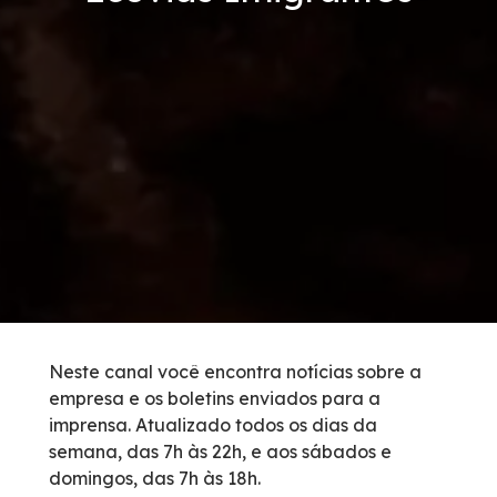
Tarifas de Pedágio
Inspeção de Tráfego
Guincho
Auxílio Mecânico
Socorro Médico
Bases Operacionais
Neste canal você encontra notícias sobre a
empresa e os boletins enviados para a
Telefones de Emergência
imprensa. Atualizado todos os dias da
semana, das 7h às 22h, e aos sábados e
Cargas Especiais
domingos, das 7h às 18h.