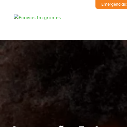
Emergências
Institucional
Sistema Anchieta-Imigrantes
Demonstrações Financeiras
Código de Conduta
Condições da Via