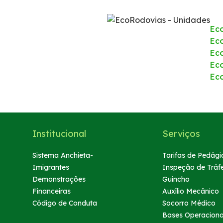
Política de Gestão Integrada
Ec
Programa de Redução de Acidentes
Eco
Ec
Ec
EIA-RIMA Nova Ligação
Ec
Atendimento
Cargas Especiais
Institucional
Serviços
Comercial
Sistema Anchieta-
Tarifas de Pedági
Imigrantes
Inspeção de Tráf
Demonstrações
Guincho
Ouvidoria
Financeiras
Auxílio Mecânico
Código de Conduta
Socorro Médico
Dúvidas
Bases Operaciona