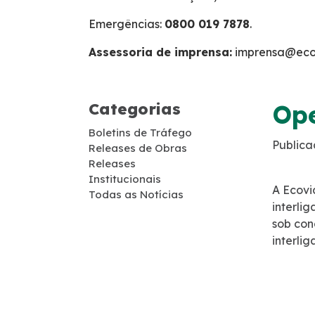
Cargas Especiais
Emergências:
0800 019 7878
.
Faixa de Domínio
Assessoria de imprensa:
imprensa@ecov
Links Úteis
Categorias
Ope
Carta ao Usuário
Boletins de Tráfego
Publica
Releases de Obras
Releases
Notícias
Institucionais
A Ecovi
Todas as Notícias
interli
Sustentabilidade
sob con
interlig
Projetos Socioambientais
Meio Ambiente