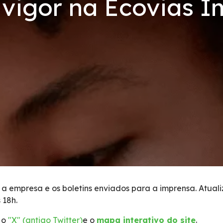
vigor na Ecovias I
 a empresa e os boletins enviados para a imprensa. Atual
 18h.
 o
"X" (antigo Twitter)
e o
mapa interativo do site
.