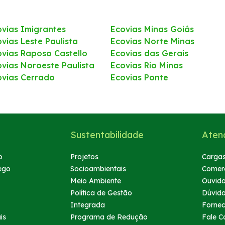
ovias Imigrantes
Ecovias Minas Goiás
vias Leste Paulista
Ecovias Norte Minas
ovias Raposo Castello
Ecovias das Gerais
ovias Noroeste Paulista
Ecovias Rio Minas
ovias Cerrado
Ecovias Ponte
Sustentabilidade
Aten
o
Projetos
Cargas
ego
Socioambientais
Comerc
Meio Ambiente
Ouvido
Política de Gestão
Dúvid
Integrada
Forne
is
Programa de Redução
Fale C