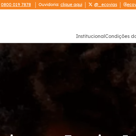
:
0800 019 7878
Ouvidoria:
clique aqui
@_ecovias
ecov
Institucional
Condições d