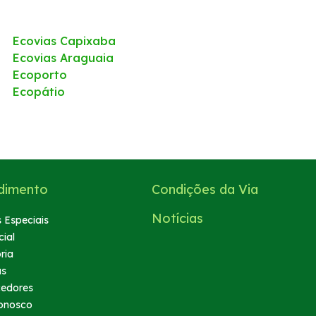
Ecovias Capixaba
Ecovias Araguaia
Ecoporto
Ecopátio
dimento
Condições da Via
Notícias
 Especiais
ial
ria
as
cedores
onosco