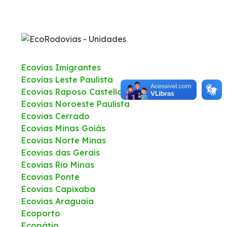
Fale Conosco
Trabalhe Conosco
Ecovias Imigrantes
Ecovias Leste Paulista
WhatsApp
Ecovias Raposo Castello
Ecovias Noroeste Paulista
Ecovias Cerrado
Ecovias Minas Goiás
Ecovias Norte Minas
Ecovias das Gerais
Ecovias Rio Minas
Ecovias Ponte
Ecovias Capixaba
Ecovias Araguaia
Ecoporto
Ecopátio