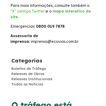
Para mais informações, consulte também o
Faixa de Domínio
"X" (antigo Twitter)
e o
mapa interativo do
site
.
Links Úteis
Emergências:
0800 019 7878
.
Carta ao Usuário
Assessoria de
imprensa:
imprensa@ecovias.com.br
Notícias
Categorias
Sustentabilidade
Boletins de Tráfego
Releases de Obras
Projetos Socioambientais
Releases Institucionais
Todas as Notícias
Meio Ambiente
Política de Gestão Integrada
O tráfego está