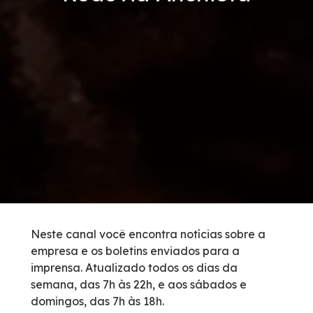
Tarifas de Pedágio
Inspeção de Tráfego
Guincho
Auxílio Mecânico
Socorro Médico
Bases Operacionais
Neste canal você encontra notícias sobre a
empresa e os boletins enviados para a
Telefones de Emergência
imprensa. Atualizado todos os dias da
semana, das 7h às 22h, e aos sábados e
Cargas Especiais
domingos, das 7h às 18h.