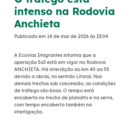
intenso na Rodovia
Programa de Redução de Acidentes
Anchieta
EIA-RIMA Nova Ligação
Publicado em 14 de mai de 2026 às 23:04
Atendimento
A Ecovias Imigrantes informa que a
Cargas Especiais
operação 5x3 está em vigor na Rodovia
ANCHIETA. Há interdição do km 40 ao 55
devido a obras, no sentido Litoral. Nos
Comercial
demais trechos sob concessão, as condições
de tráfego são boas. O tempo está
Ouvidoria
encoberto no trecho de planalto e na serra,
com tempo encoberto também na
Dúvidas
interligação.
Fornecedores