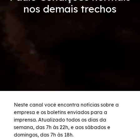
nos demais trechos
Tarifas de Pedágio
Inspeção de Tráfego
Guincho
Auxílio Mecânico
Socorro Médico
Bases Operacionais
Neste canal você encontra notícias sobre a
empresa e os boletins enviados para a
Telefones de Emergência
imprensa. Atualizado todos os dias da
semana, das 7h às 22h, e aos sábados e
Cargas Especiais
domingos, das 7h às 18h.