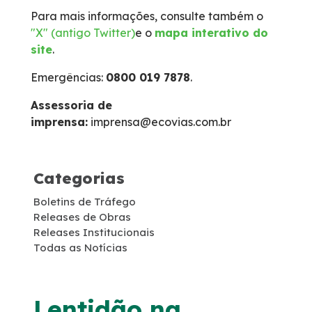
Para mais informações, consulte também o
Faixa de Domínio
"X" (antigo Twitter)
e o
mapa interativo do
site
.
Links Úteis
Emergências:
0800 019 7878
.
Carta ao Usuário
Assessoria de
imprensa:
imprensa@ecovias.com.br
Notícias
Categorias
Sustentabilidade
Boletins de Tráfego
Releases de Obras
Projetos Socioambientais
Releases Institucionais
Todas as Notícias
Meio Ambiente
Política de Gestão Integrada
Lentidão na