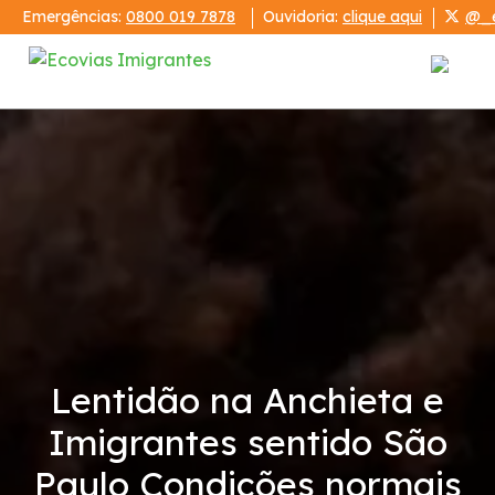
Emergências:
0800 019 7878
Ouvidoria:
clique aqui
@_e
Institucional
Sistema Anchieta-Imigrantes
Demonstrações Financeiras
Código de Conduta
Lentidão na Anchieta e
Condições da Via
Imigrantes sentido São
Serviços
Paulo Condições normais