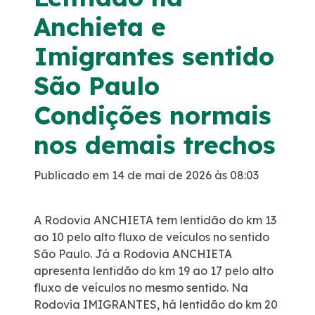
Anchieta e
Programa de Redução de Acidentes
Imigrantes sentido
EIA-RIMA Nova Ligação
São Paulo
Atendimento
Condições normais
nos demais trechos
Cargas Especiais
Publicado em 14 de mai de 2026 às 08:03
Comercial
A Rodovia ANCHIETA tem lentidão do km 13
Ouvidoria
ao 10 pelo alto fluxo de veículos no sentido
São Paulo. Já a Rodovia ANCHIETA
Dúvidas
apresenta lentidão do km 19 ao 17 pelo alto
fluxo de veículos no mesmo sentido. Na
Rodovia IMIGRANTES, há lentidão do km 20
Fornecedores