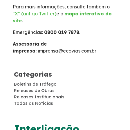
Para mais informações, consulte também o
Faixa de Domínio
"X" (antigo Twitter)
e o
mapa interativo do
site
.
Links Úteis
Emergências:
0800 019 7878
.
Carta ao Usuário
Assessoria de
imprensa:
imprensa@ecovias.com.br
Notícias
Categorias
Sustentabilidade
Boletins de Tráfego
Releases de Obras
Projetos Socioambientais
Releases Institucionais
Todas as Notícias
Meio Ambiente
Política de Gestão Integrada
Interligação