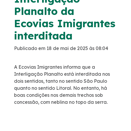
Planalto da
Programa de Redução de Acidentes
Ecovias Imigrantes
EIA-RIMA Nova Ligação
interditada
Atendimento
Publicado em 18 de mai de 2025 às 08:04
Cargas Especiais
A Ecovias Imigrantes informa que a
Interligação Planalto está interditada nos
Comercial
dois sentidos, tanto no sentido São Paulo
quanto no sentido Litoral. No entanto, há
Ouvidoria
boas condições nos demais trechos sob
concessão, com neblina no topo da serra.
Dúvidas
Fornecedores