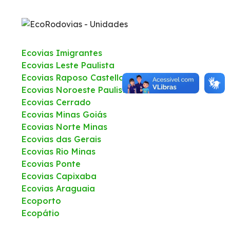
Fale Conosco
Trabalhe Conosco
Ecovias Imigrantes
Ecovias Leste Paulista
Ecovias Raposo Castello
WhatsApp
Ecovias Noroeste Paulista
Ecovias Cerrado
Ecovias Minas Goiás
Ecovias Norte Minas
Ecovias das Gerais
Ecovias Rio Minas
Ecovias Ponte
Ecovias Capixaba
Ecovias Araguaia
Ecoporto
Ecopátio