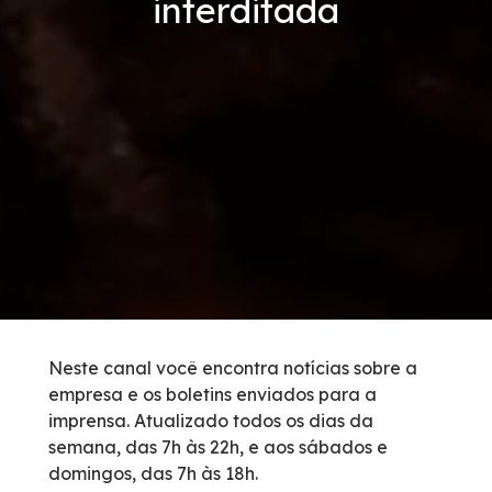
interditada
Tarifas de Pedágio
Inspeção de Tráfego
Guincho
Auxílio Mecânico
Socorro Médico
Bases Operacionais
Neste canal você encontra notícias sobre a
empresa e os boletins enviados para a
Telefones de Emergência
imprensa. Atualizado todos os dias da
semana, das 7h às 22h, e aos sábados e
Cargas Especiais
domingos, das 7h às 18h.