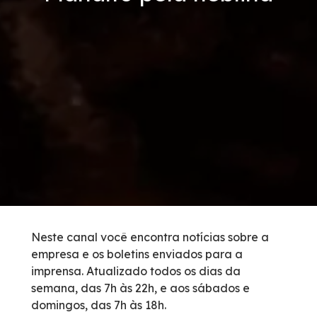
Tarifas de Pedágio
Inspeção de Tráfego
Guincho
Auxílio Mecânico
Socorro Médico
Bases Operacionais
Neste canal você encontra notícias sobre a
empresa e os boletins enviados para a
Telefones de Emergência
imprensa. Atualizado todos os dias da
semana, das 7h às 22h, e aos sábados e
Cargas Especiais
domingos, das 7h às 18h.