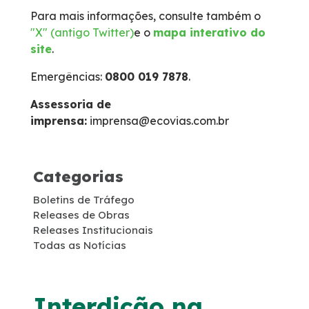
Para mais informações, consulte também o
Faixa de Domínio
"X" (antigo Twitter)
e o
mapa interativo do
site
.
Links Úteis
Emergências:
0800 019 7878
.
Carta ao Usuário
Assessoria de
imprensa:
imprensa@ecovias.com.br
Notícias
Categorias
Sustentabilidade
Boletins de Tráfego
Releases de Obras
Projetos Socioambientais
Releases Institucionais
Todas as Notícias
Meio Ambiente
Política de Gestão Integrada
Interdição na