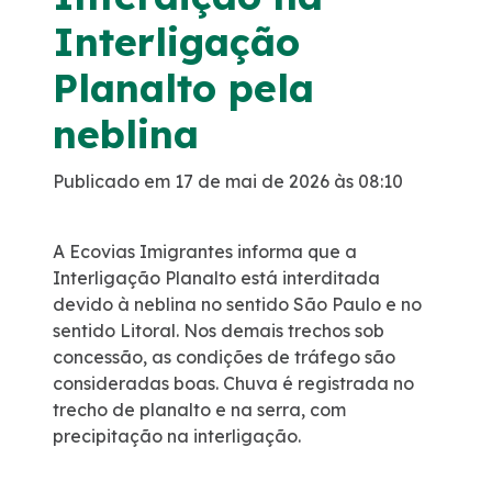
Interligação
Programa de Redução de Acidentes
Planalto pela
EIA-RIMA Nova Ligação
neblina
Atendimento
Publicado em 17 de mai de 2026 às 08:10
Cargas Especiais
A Ecovias Imigrantes informa que a
Interligação Planalto está interditada
Comercial
devido à neblina no sentido São Paulo e no
sentido Litoral. Nos demais trechos sob
Ouvidoria
concessão, as condições de tráfego são
consideradas boas. Chuva é registrada no
trecho de planalto e na serra, com
Dúvidas
precipitação na interligação.
Fornecedores