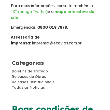
Para mais informações, consulte também o
Faixa de Domínio
"X" (antigo Twitter)
e o
mapa interativo do
site
.
Links Úteis
Emergências:
0800 019 7878
.
Carta ao Usuário
Assessoria de
imprensa:
imprensa@ecovias.com.br
Notícias
Categorias
Sustentabilidade
Boletins de Tráfego
Releases de Obras
Projetos Socioambientais
Releases Institucionais
Todas as Notícias
Meio Ambiente
Política de Gestão Integrada
Boas condições de