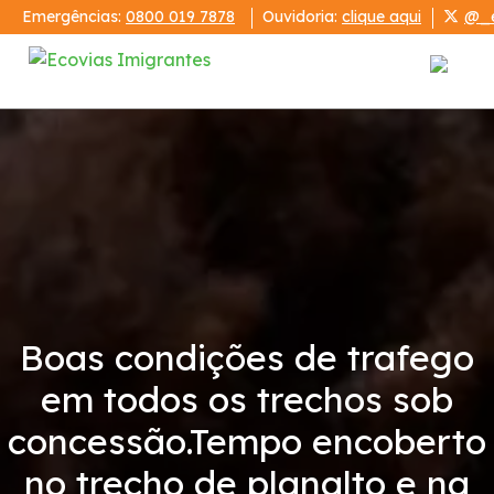
Emergências:
0800 019 7878
Ouvidoria:
clique aqui
@_e
Institucional
Sistema Anchieta-Imigrantes
Demonstrações Financeiras
Código de Conduta
Boas condições de trafego
em todos os trechos sob
Condições da Via
concessão.Tempo encoberto
Serviços
no trecho de planalto e na