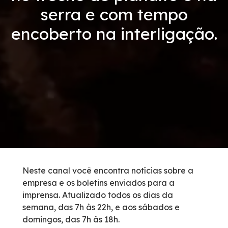
serra e com tempo
Tarifas de Pedágio
encoberto na interligação.
Inspeção de Tráfego
Guincho
Auxílio Mecânico
Socorro Médico
Bases Operacionais
Neste canal você encontra notícias sobre a
empresa e os boletins enviados para a
Telefones de Emergência
imprensa. Atualizado todos os dias da
semana, das 7h às 22h, e aos sábados e
Cargas Especiais
domingos, das 7h às 18h.