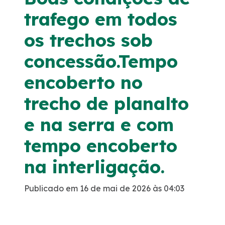
trafego em todos
Programa de Redução de Acidentes
os trechos sob
EIA-RIMA Nova Ligação
concessão.Tempo
Atendimento
encoberto no
trecho de planalto
Cargas Especiais
e na serra e com
Comercial
tempo encoberto
na interligação.
Ouvidoria
Publicado em 16 de mai de 2026 às 04:03
Dúvidas
Fornecedores