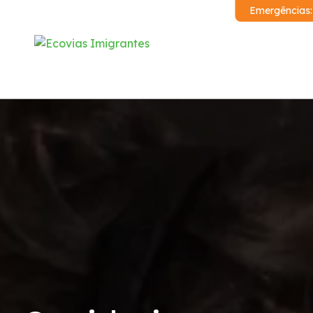
Emergências
Institucional
Sistema Anchieta-Imigrantes
Demonstrações Financeiras
Código de Conduta
Condições da Via