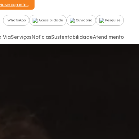
iasimigrantes
WhatsApp
Acessiblidade
Ouvidoria
Pesquise
a Via
Serviços
Notícias
Sustentabilidade
Atendimento