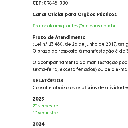
CEP:
09845-000
Fornecedores
Canal Oficial para Órgãos Públicos
Fale Conosco
Protocolo.imigrantes@ecovias.com.br
Prazo de Atendimento
Trabalhe Conosco
(Lei n.º 13.460, de 26 de junho de 2017, artig
O prazo de resposta à manifestação é de 30
WhatsApp
O acompanhamento da manifestação pode se
sexta-feira, exceto feriados) ou pelo e-mai
RELATÓRIOS
Consulte abaixo os relatórios de atividade
2025
2º semestre
1º semestre
2024