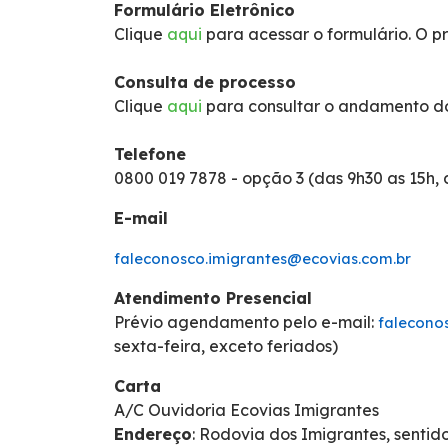
Formulário Eletrônico
Política de Gestão Integrada
Clique
aqui
para acessar o formulário. O pr
Programa de Redução de Acidentes
Consulta de processo
Clique
aqui
para consultar o andamento do
EIA-RIMA Nova Ligação
Telefone
0800 019 7878 - opção 3 (das 9h30 as 15h, 
Atendimento
E-mail
Cargas Especiais
faleconosco.imigrantes@ecovias.com.br
Atendimento Presencial
Comercial
Prévio agendamento pelo e-mail:
falecono
sexta-feira, exceto feriados)
Ouvidoria
Carta
A/C Ouvidoria Ecovias Imigrantes
Dúvidas
Endereço
: Rodovia dos Imigrantes, senti