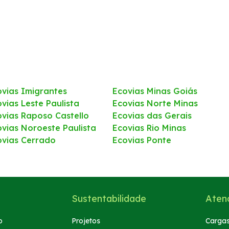
ovias Imigrantes
Ecovias Minas Goiás
vias Leste Paulista
Ecovias Norte Minas
ovias Raposo Castello
Ecovias das Gerais
ovias Noroeste Paulista
Ecovias Rio Minas
ovias Cerrado
Ecovias Ponte
Sustentabilidade
Aten
o
Projetos
Cargas