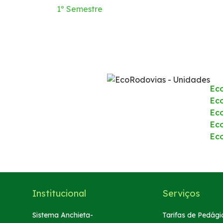
1º Semestre
Ec
Eco
Ec
Ec
Ec
Institucional
Serviços
Sistema Anchieta-
Tarifas de Pedági