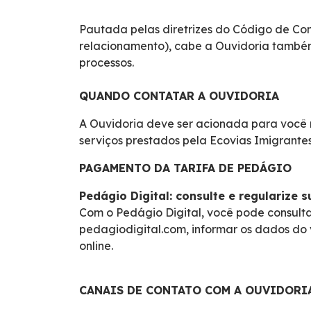
Cargas Especiais
Pautada pelas diretrizes do Código de Co
relacionamento), cabe a Ouvidoria também
Faixa de Domínio
processos.
Links Úteis
QUANDO CONTATAR A OUVIDORIA
A Ouvidoria deve ser acionada para você r
Carta ao Usuário
serviços prestados pela Ecovias Imigrantes
PAGAMENTO DA TARIFA DE PEDÁGIO
Notícias
Pedágio Digital: consulte e regularize 
Sustentabilidade
Com o Pedágio Digital, você pode consulta
pedagiodigital.com, informar os dados do 
online.
Projetos Socioambientais
Meio Ambiente
CANAIS DE CONTATO COM A OUVIDORI