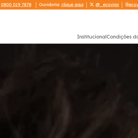
:
0800 019 7878
Ouvidoria:
clique aqui
@_ecovias
ecov
Institucional
Condições d