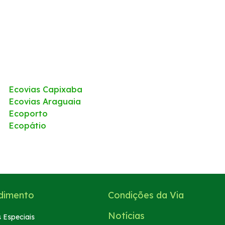
Ecovias Capixaba
Ecovias Araguaia
Ecoporto
Ecopátio
dimento
Condições da Via
Notícias
 Especiais