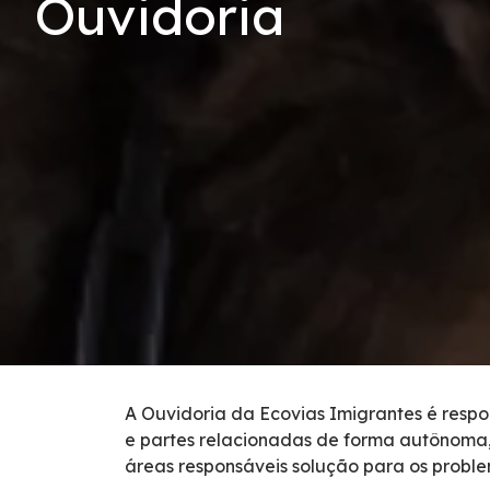
Ouvidoria
Serviços
Tarifas de Pedágio
Inspeção de Tráfego
Guincho
Auxílio Mecânico
Socorro Médico
Bases Operacionais
A Ouvidoria da Ecovias Imigrantes é respo
e partes relacionadas de forma autônoma,
Telefones de Emergência
áreas responsáveis solução para os problem