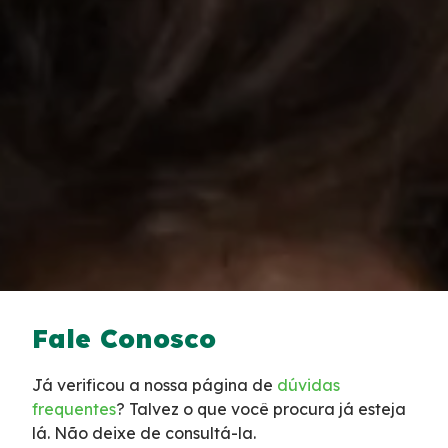
Tarifas de Pedágio
Inspeção de Tráfego
Guincho
Auxílio Mecânico
Socorro Médico
Bases Operacionais
Fale Conosco
Telefones de Emergência
Já verificou a nossa página de
dúvidas
frequentes
? Talvez o que você procura já esteja
Cargas Especiais
lá. Não deixe de consultá-la.