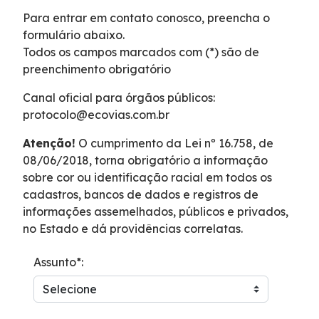
Para entrar em contato conosco, preencha o
Faixa de Domínio
formulário abaixo.
Todos os campos marcados com (*) são de
Links Úteis
preenchimento obrigatório
Canal oficial para órgãos públicos:
Carta ao Usuário
protocolo@ecovias.com.br
Notícias
Atenção!
O cumprimento da Lei nº 16.758, de
08/06/2018, torna obrigatório a informação
sobre cor ou identificação racial em todos os
Sustentabilidade
cadastros, bancos de dados e registros de
informações assemelhados, públicos e privados,
Projetos Socioambientais
no Estado e dá providências correlatas.
Assunto*:
Meio Ambiente
Política de Gestão Integrada