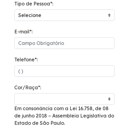
Tipo de Pessoa*:
Programa de Redução de Acidentes
EIA-RIMA Nova Ligação
E-mail*:
Atendimento
Telefone*:
Cargas Especiais
Comercial
Cor/Raça*:
Ouvidoria
Em consonância com a Lei 16.758, de 08
Dúvidas
de junho 2018 – Assembleia Legislativa do
Estado de São Paulo.
Fornecedores