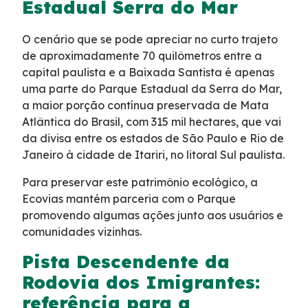
Estadual Serra do Mar
Programa de Redução de Acidentes
O cenário que se pode apreciar no curto trajeto
de aproximadamente 70 quilômetros entre a
EIA-RIMA Nova Ligação
capital paulista e a Baixada Santista é apenas
uma parte do Parque Estadual da Serra do Mar,
Atendimento
a maior porção contínua preservada de Mata
Atlântica do Brasil, com 315 mil hectares, que vai
da divisa entre os estados de São Paulo e Rio de
Cargas Especiais
Janeiro à cidade de Itariri, no litoral Sul paulista.
Comercial
Para preservar este patrimônio ecológico, a
Ecovias mantém parceria com o Parque
promovendo algumas ações junto aos usuários e
Ouvidoria
comunidades vizinhas.
Pista Descendente da
Dúvidas
Rodovia dos Imigrantes:
referência para a
Fornecedores