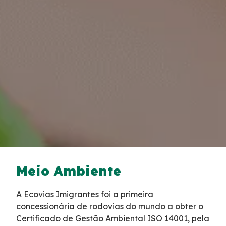
Tarifas de Pedágio
Inspeção de Tráfego
Guincho
Auxílio Mecânico
Socorro Médico
Bases Operacionais
Meio Ambiente
Telefones de Emergência
A Ecovias Imigrantes foi a primeira
concessionária de rodovias do mundo a obter o
Cargas Especiais
Certificado de Gestão Ambiental ISO 14001, pela