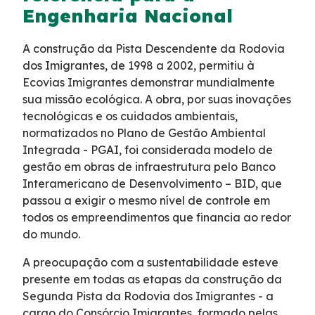
Engenharia Nacional
Fale Conosco
A construção da Pista Descendente da Rodovia
dos Imigrantes, de 1998 a 2002, permitiu à
Trabalhe Conosco
Ecovias Imigrantes demonstrar mundialmente
sua missão ecológica. A obra, por suas inovações
WhatsApp
tecnológicas e os cuidados ambientais,
normatizados no Plano de Gestão Ambiental
Integrada - PGAI, foi considerada modelo de
gestão em obras de infraestrutura pelo Banco
Interamericano de Desenvolvimento – BID, que
passou a exigir o mesmo nível de controle em
todos os empreendimentos que financia ao redor
do mundo.
A preocupação com a sustentabilidade esteve
presente em todas as etapas da construção da
Segunda Pista da Rodovia dos Imigrantes - a
cargo do Consórcio Imigrantes, formado pelas