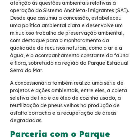
atenção às questões ambientais relativas à
Faixa de Domínio
operação do Sistema Anchieta-Imigrantes (SAI).
Desde que assumiu a concessão, estabeleceu
uma política ambiental clara e desenvolve um
Links Úteis
minucioso trabalho de preservação ambiental,
com destaque para o monitoramento da
Carta ao Usuário
qualidade de recursos naturais, como o ar e a
água, e o acompanhamento constante da fauna
Notícias
e flora, sobretudo na região do Parque Estadual
Serra do Mar.
Sustentabilidade
A concessionária também realiza uma série de
projetos e ações ambientais, entre eles, a coleta
seletiva de lixo e de óleo de cozinha usado, a
Projetos Socioambientais
reutilização de pneus velhos na produção de
asfalto borracha e a recuperação de áreas
Meio Ambiente
degradadas.
Parceria com o Parque
Política de Gestão Integrada